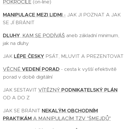
POKROČILÉ
(on-line)
MANIPULACE MEZI LIDMI
-
JAK JI POZNAT A JAK
SE JÍ BRÁNIT
DLUHY
, KAM SE PODÍVÁŠ
aneb základní minimum,
jak na dluhy
JAK
LÉPE ČESKY
PSÁT, MLUVIT A PREZENTOVAT
VĚCNÉ
VEDENÍ PORAD
- cesta k vyšší efektivitě
porad v době digitální
JAK SESTAVIT
VÍTĚZNÝ
PODNIKATELSKÝ PLÁN
OD A DO Z
JAK SE BRÁNIT
NEKALÝM OBCHODNÍM
PRAKTIKÁM
A MANIPULACÍM TZV "ŠMEJDŮ"