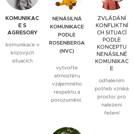
KOMUNIKAC
ZVLÁDÁNÍ
NENÁSILNÁ
E S
KONFLIKTNÍ
KOMUNIKACE
AGRESORY
CH SITUACÍ
PODLE
PODLE
ROSENBERGA
komunikace v
KONCEPTU
(NVC)
krizových
NENÁSILNÉ
situacích
KOMUNIKAC
vytvořte
E
atmosféru
odhalením
vzájemného
potřeb vzniká
respektu a
prostor pro
porozumění..
nalezení
řešení