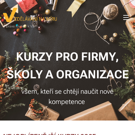
Z praxe rovnou k Vám
KURZY PRO FIRMY,
ŠKOLY A ORGANIZACE
všem, kteří se chtějí naučit nové
kompetence