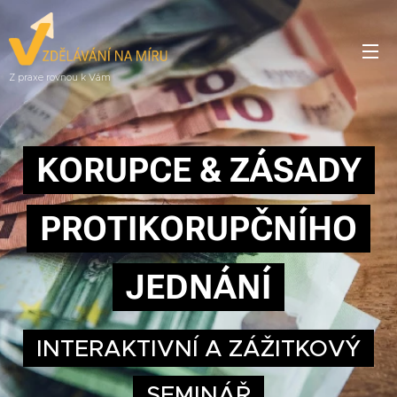
Z praxe rovnou k Vám
KORUPCE & ZÁSADY
PROTIKORUPČNÍHO
JEDNÁNÍ
INTERAKTIVNÍ A ZÁŽITKOVÝ
SEMINÁŘ