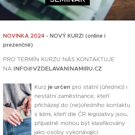
NOVINKA 2024
- NOVÝ KURZ! (online i
prezenčně)
PRO TERMÍN KURZU NÁS KONTAKTUJE
INFO@VZDELAVANINAMIRU.CZ
NA
je určen
Kurz
pro státní (úředníci) i
nestátní zaměstnance, kteří
přicházejí do (ne)úředního kontaktu
s lidmi, kteří dle ČR legislativy jsou,
případně mohou být klasifikovány
jako osoby vykonávající: