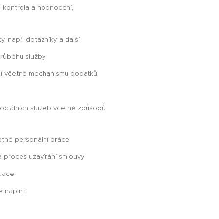
 kontrola a hodnocení,
y, např. dotazníky a další
 průběhu služby
ení včetně mechanismu dodatků
ociálních služeb včetně způsobů
četně personální práce
 proces uzavírání smlouvy
tuace
e naplnit