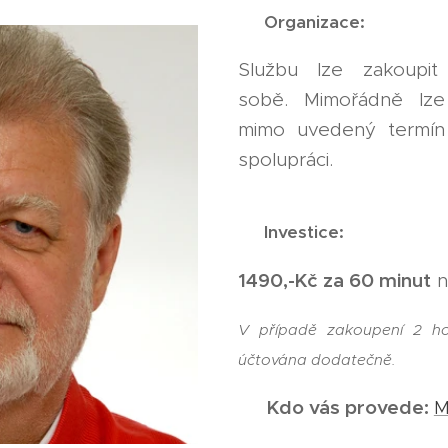
📅
Organizace:
Službu lze zakoupi
sobě. Mimořádně lze 
mimo uvedený termín
spolupráci.
💰
Investice:
1490,-Kč za 60 minut
n
V případě zakoupení 2 h
účtována dodatečně.
🧑‍🏫
Kdo vás provede:
M