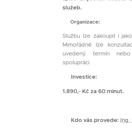
služeb.
📅
Organizace:
Službu lze zakoupit i jak
Mimořádně lze konzulta
uvedený termín nebo
spolupráci.
💰
Investice:
1.890,- Kč za 60 minut.
🧑‍🏫
Kdo vás provede:
Ing.