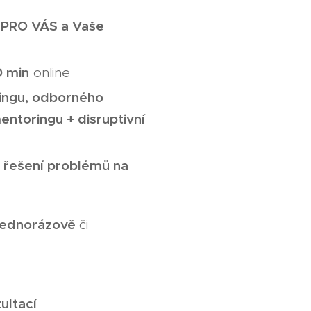
 PRO VÁS a Vaše
0 min
online
✅
ingu,
odborného
entoringu + disruptivní
e
✅
řešení problémů na
a
jednorázově
či
ultací