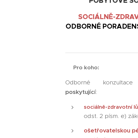
POBYTOVÉ SO
SOCIÁLNĚ-ZDRA
ODBORNÉ PORADENSTVÍ
👥
Pro koho:
Odborné konzulta
poskytující
:
sociálně-zdravotní 
odst. 2 písm. e) zá
ošetřovatelskou pé