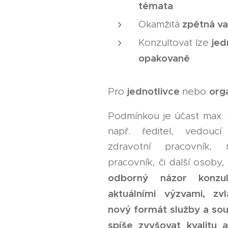
témata
✅
zpětná v
Okamžitá
je
Konzultovat lze
opakovaně
✅
jednotlivce
org
Pro
nebo
Podmínkou je účast max. 
např. ředitel, vedoucí
zdravotní pracovník, 
pracovník, či další osoby,
odborný názor konzul
aktuálními výzvami, z
nový formát služby a sou
spíše zvyšovat kvalitu