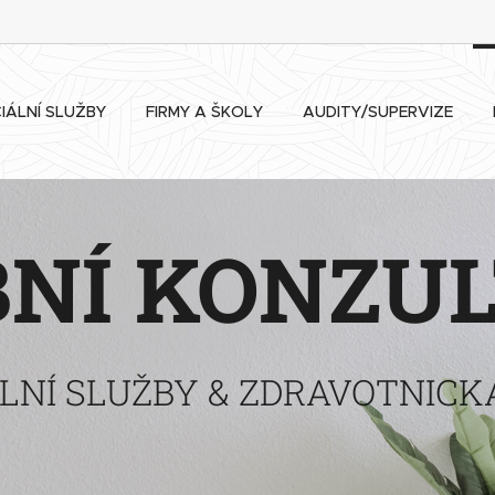
IÁLNÍ SLUŽBY
FIRMY A ŠKOLY
AUDITY/SUPERVIZE
NÍ KONZU
LNÍ SLUŽBY & ZDRAVOTNICK