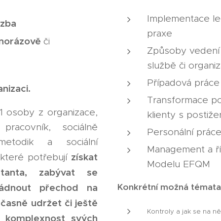
Implementace le
azba
✅
praxe
dnorázově
či
Způsoby vedení 
službě či organiz
Případová práce 
anizaci.
Transformace p
1 osoby z organizace,
klienty s postiž
 pracovník, sociálně
Personální práce
metodik a sociální
Management a říz
získat
 které potřebují
Modelu EFQM
tanta, zabývat se
vládnout přechod na
Konkrétní možná témata 
časně udržet či ještě
Kontroly a jak se na ně
 a komplexnost svých