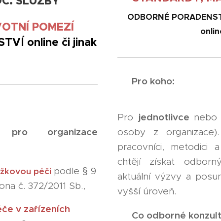
C. SLUŽBY
ODBORNÉ PORADENST
VOTNÍ POMEZÍ
onlin
 online či jinak
👥
Pro koho:
jednotlivce
Pro
neb
pro organizace
ce
osoby z organizace).
pracovníci, metodici a 
chtějí získat odborn
podle § 9
lůžkovou péči
aktuální výzvy a posun
kona č. 372/2011 Sb.,
vyšší úroveň.
če v zařízeních
🧭
Co odborné konzult