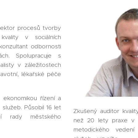
lektor procesů tvorby
vality v sociálních
konzultant odbornosti
ách. Spolupracuje s
alisty v záležitostech
avotní, lékařské péče
s ekonomikou řízení a
lužeb. Působil 16 let
Zkušený auditor kvalit
čí rady městského
než 20 lety praxe v o
metodického vedení 