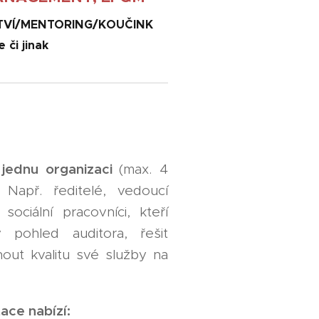
VÍ/MENTORING/KOUČINK
e či jinak
jednu organizaci
o
(max. 4
 Např. ředitelé, vedoucí
sociální pracovníci, kteří
ý pohled auditora, řešit
out kvalitu své služby na
ace nabízí: