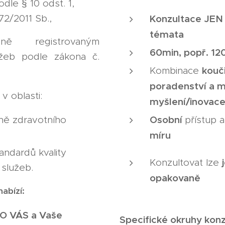
odle § 10 odst. 1,
72/2011 Sb.,
Konzultace JEN
témata
✅
ně registrovaným
60min, popř. 12
užeb podle zákona č.
kouč
Kombinace
poradenství a m
v oblasti:
t
myšlení/inovac
Osobní
ně zdravotního
přístup 
míru
✅
andardů kvality
Konzultovat lze
 služeb.
opakovaně
✅
abízí:
O VÁS a Vaše
Specifické okruhy konz