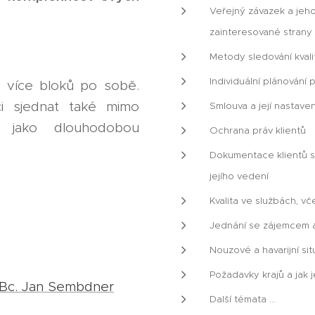
Veřejný závazek a jeho
zainteresované strany
Metody sledování kvalit
Individuální plánování
o více bloků po sobě.
ci sjednat také mimo
Smlouva a její nastav
 jako dlouhodobou
Ochrana práv klientů
Dokumentace klientů s
jejího vedení
Kvalita ve službách, v
Jednání se zájemcem a
Nouzové a havarijní si
Požadavky krajů a jak j
 Bc. Jan Sembdner
Další témata ...