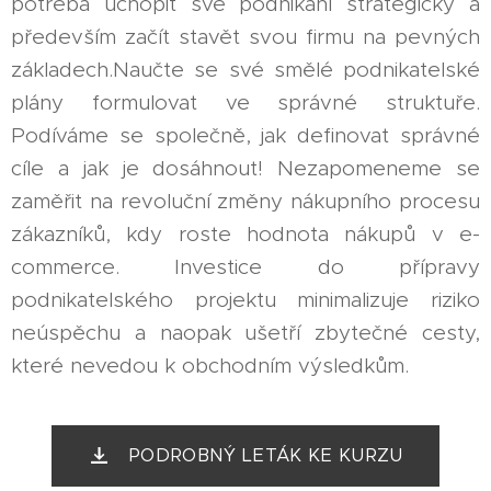
potřeba uchopit své podnikání strategicky a
především začít stavět svou firmu na pevných
základech.Naučte se své smělé podnikatelské
plány formulovat ve správné struktuře.
Podíváme se společně, jak definovat správné
cíle a jak je dosáhnout! Nezapomeneme se
zaměřit na revoluční změny nákupního procesu
zákazníků, kdy roste hodnota nákupů v e-
commerce. Investice do přípravy
podnikatelského projektu minimalizuje riziko
neúspěchu a naopak ušetří zbytečné cesty,
které nevedou k obchodním výsledkům.
PODROBNÝ LETÁK KE KURZU