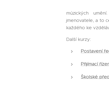
múzických umění.
jmenovatele, a to c
každého ke vzděláv
Další kurzy:
Postavení ře
Přijímací říz
Školské před