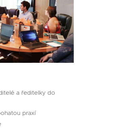
itelé a ředitelky do
 bohatou praxí
e