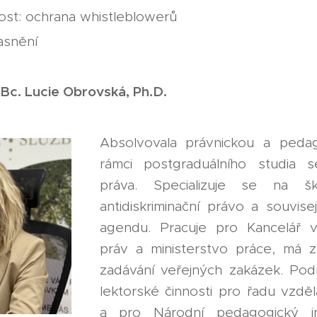
st: ochrana whistleblowerů
asnění
Bc. Lucie Obrovská, Ph.D.
Absolvovala právnickou a pedag
rámci postgraduálního studia se
práva. Specializuje se na ško
antidiskriminační právo a souvise
agendu. Pracuje pro Kancelář 
práv a ministerstvo práce, má z
zadávání veřejných zakázek. Podí
lektorské činnosti pro řadu vzděl
a pro Národní pedagogický ins