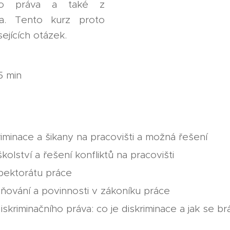
ního práva a také z
ona. Tento kurz proto
ejících otázek.
5 min
riminace a šikany na pracovišti a možná řešení
školství a řešení konfliktů na pracovišti
pektorátu práce
ování a povinnosti v zákoníku práce
iskriminačního práva: co je diskriminace a jak se brán