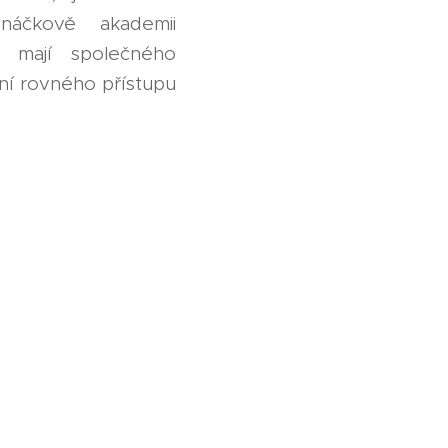
áčkově akademii
y mají společného
ání rovného přístupu