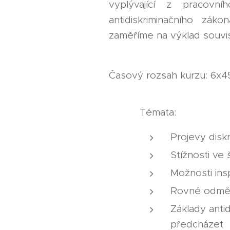
vyplývající z pracov
antidiskriminačního zák
zaměříme na výklad souvis
Časový rozsah kurzu: 6x4
Témata:
Projevy disk
Stížnosti ve 
Možnosti ins
Rovné odměň
Základy antid
předcházet