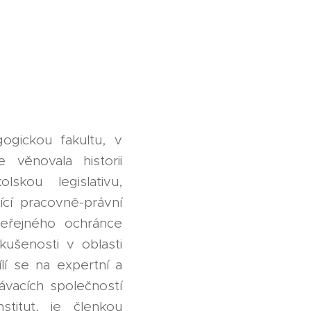
ogickou fakultu, v
 věnovala historii
lskou legislativu,
jící pracovně-právní
veřejného ochránce
kušenosti v oblasti
lí se na expertní a
ávacích společností
titut, je členkou