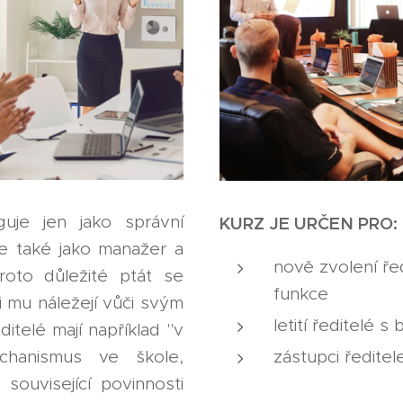
uje jen jako správní
KURZ JE URČEN PRO:
e také jako manažer a
nově zvolení řed
roto důležité ptát se
funkce
i mu náležejí vůči svým
letití ředitelé s
itelé mají například "v
echanismus ve škole,
zástupci ředitel
 související povinnosti