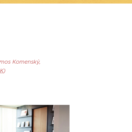
 Ámos Komenský,
AK
)