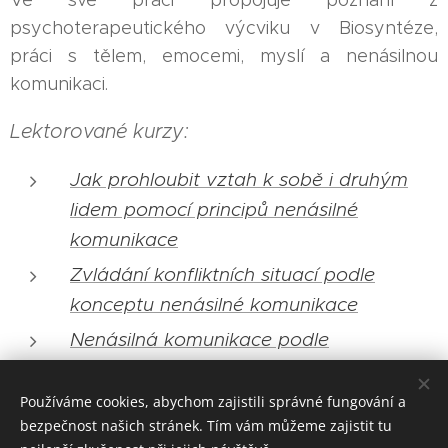
Ve své práci propojuje poznání z
psychoterapeutického výcviku v Biosyntéze,
práci s tělem, emocemi, myslí a nenásilnou
komunikaci.
Lektorované kurzy:
Jak prohloubit vztah k sobě i druhým
lidem pomocí principů nenásilné
komunikace
Zvládání konfliktních situací podle
konceptu nenásilné komunikace
Nenásilná komunikace podle
Rosenberga (NVC)
Používáme cookies, abychom zajistili správné fungování a
bezpečnost našich stránek. Tím vám můžeme zajistit tu