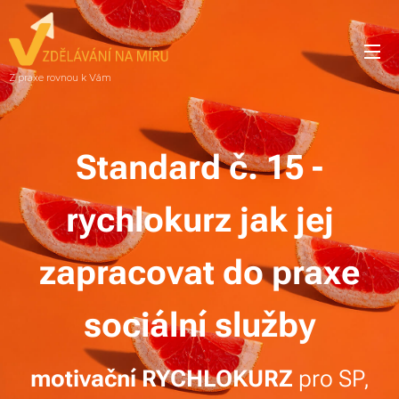
Z praxe rovnou k Vám
Standard č. 15 -
rychlokurz jak jej
zapracovat do praxe
sociální služby
motivační RYCHLOKURZ
pro SP,