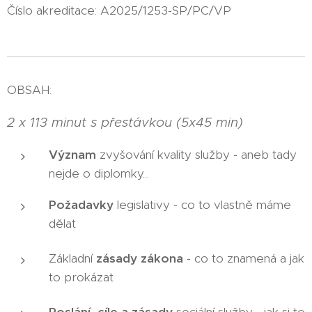
Číslo akreditace: A2025/1253-SP/PC/VP
OBSAH:
2 x 113 minut s přestávkou (5x45 min)
Význam
zvyšování kvality služby - aneb tady
nejde o diplomky...
Požadavky
legislativy - co to vlastně máme
dělat
Základní
zásady zákona
- co to znamená a jak
to prokázat
Poslání, cíle a zásady
sociální služby - jak si to