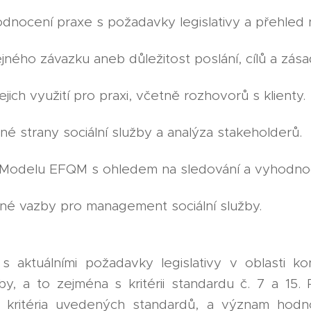
odnocení praxe s požadavky legislativy a přehled n
ného závazku aneb důležitost poslání, cílů a zása
ejich využití pro praxi, včetně rozhovorů s klienty.
né strany sociální služby a analýza stakeholderů.
 Modelu EFQM s ohledem na sledování a vyhodnoco
né vazby pro management sociální služby.
 aktuálními požadavky legislativy v oblasti k
užby, a to zejména s kritérii standardu č. 7 a 1
í kritéria uvedených standardů, a význam hodno