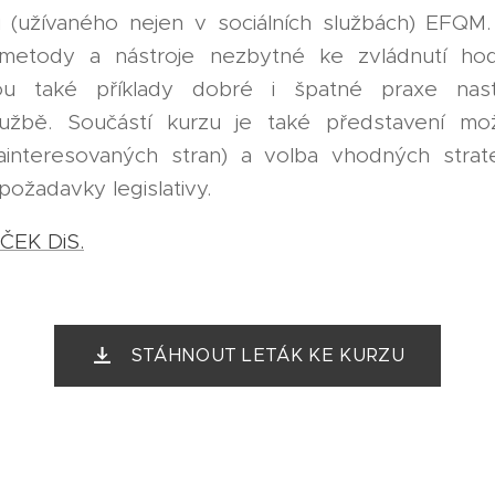
lu (užívaného nejen v sociálních službách) EFQ
metody a nástroje nezbytné ke zvládnutí hod
u také příklady dobré i špatné praxe nasta
užbě. Součástí kurzu je také představení mož
zainteresovaných stran) a volba vhodných strat
požadavky legislativy.
LČEK DiS.
STÁHNOUT LETÁK KE KURZU