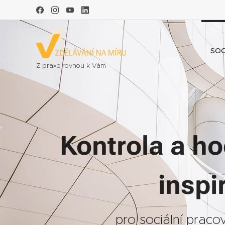
SOC
Z praxe rovnou k Vám
Kontrola a ho
inspi
pro sociální pracov