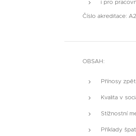
i pro pracovn
Číslo akreditace: 
OBSAH:
Přínosy zpět
Kvalita v soc
Stížnostní m
Příklady špat