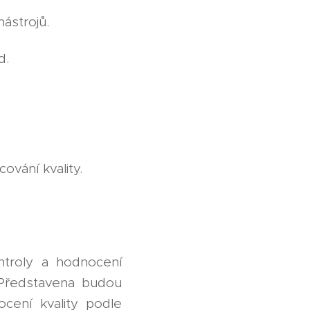
ástrojů.
d.
vání kvality.
ontroly a hodnocení
5. Představena budou
cení kvality podle