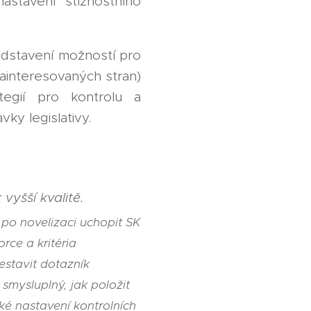
stavení stížnostního
edstavení možností pro
zainteresovaných stran)
egií pro kontrolu a
ky legislativy.
vyšší kvalitě.
ě po novelizaci uchopit SK
orce a kritéria
estavit dotazník
 smysluplný, jak položit
ké nastavení kontrolních