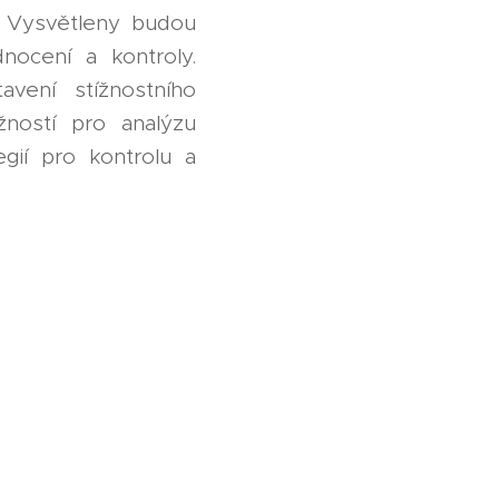
M. Vysvětleny budou
nocení a kontroly.
vení stížnostního
ností pro analýzu
egií pro kontrolu a