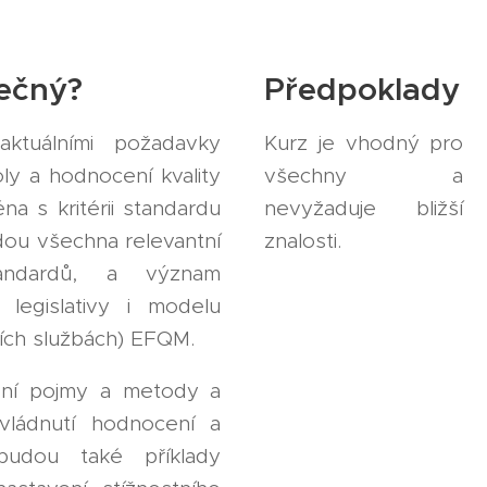
nečný?
Předpoklady
ktuálními požadavky
Kurz je vhodný pro
roly a hodnocení kvality
všechny a
éna s kritérii standardu
nevyžaduje bližší
dou všechna relevantní
znalosti.
tandardů, a význam
 legislativy i modelu
ních službách) EFQM.
dní pojmy a metody a
vládnutí hodnocení a
budou také příklady