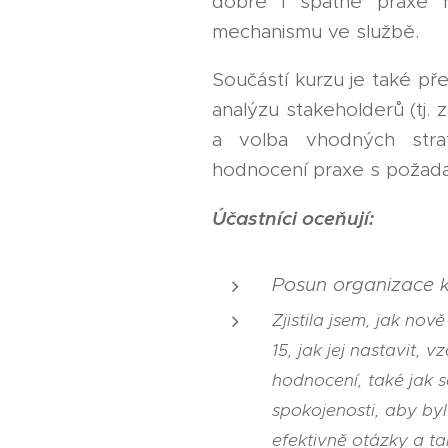
dobré i špatné praxe na
mechanismu ve službě.
Součástí kurzu je také př
analýzu stakeholderů (tj. 
a volba vhodných strat
hodnocení praxe s požadav
Účastníci oceňují:
Posun organizace k 
Zjistila jsem, jak nov
15, jak jej nastavit, vz
hodnocení, také jak s
spokojenosti, aby byl
efektivně otázky a ta