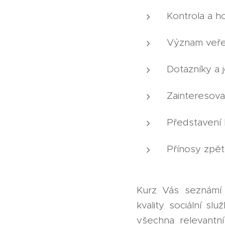
Kontrola a h
Význam veřej
Dotazníky a j
Zainteresova
Představení
Přínosy zpět
Kurz Vás seznámí s
kvality sociální sl
všechna relevantn