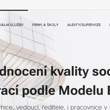
IÁLNÍ SLUŽBY
FIRMY A ŠKOLY
AUDITY/SUPERVIZE
dnocení kvality soc
rací podle Model
nice, vedoucí, ředitele, i pracovnice v