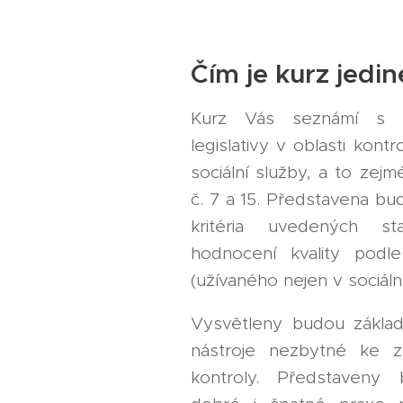
Čím je kurz jedi
Kurz Vás seznámí s a
legislativy v oblasti kont
sociální služby, a to zejm
č. 7 a 15. Představena bu
kritéria uvedených s
hodnocení kvality podle
(užívaného nejen v sociál
Vysvětleny budou zákla
nástroje nezbytné ke z
kontroly. Představeny 