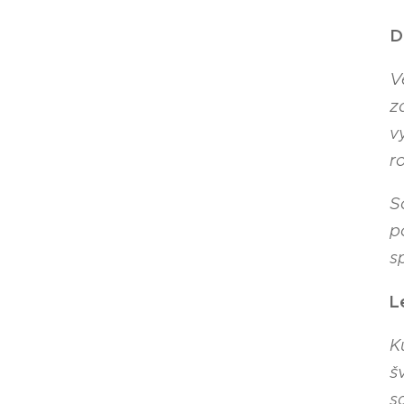
D
V
z
v
r
S
p
s
L
K
š
s