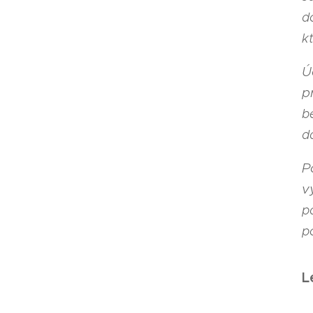
d
k
Ú
p
b
d
P
v
p
p
L