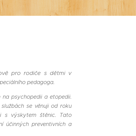
mově pro rodiče s dětmi v
 speciálního pedagoga.
na psychopedii a etopedii.
h službách se věnuji od roku
li s
výskytem štěnic. Tato
ní účinných
preventivních a