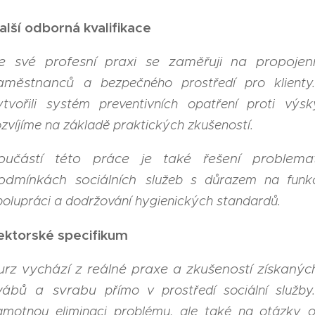
alší odborná kvalifikace
e své profesní praxi se zaměřuji na propojení
aměstnanců
a bezpečného prostředí pro klient
ytvořili systém preventivních
opatření proti výsk
ozvíjíme na základě praktických zkušeností.
oučástí této práce je také řešení problem
odmínkách sociálních
služeb s důrazem na funk
polupráci a dodržování hygienických
standardů.
ektorské specifikum
urz vychází z reálné praxe a zkušeností získaných 
vábů a svrabu
přímo v prostředí sociální služ
amotnou eliminaci problému, ale
také na otázky o