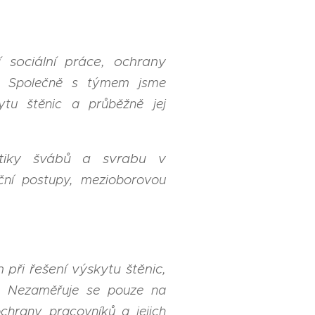
 sociální práce, ochrany
y. Společně s týmem jsme
ytu štěnic a průběžně jej
atiky švábů a svrabu v
ční postupy, mezioborovou
při řešení výskytu štěnic,
by. Nezaměřuje se pouze na
chrany pracovníků a jejich