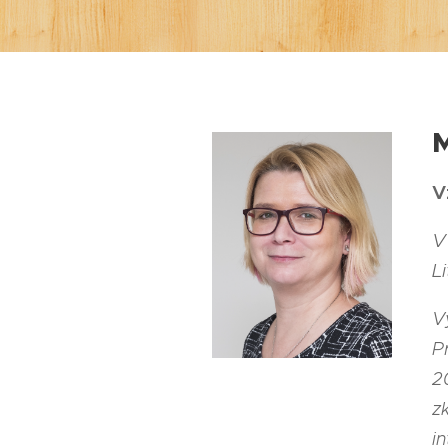
V
V
L
V
P
2
z
i