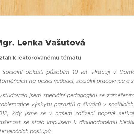
Mgr. Lenka Vašutová
ztah k lektorovanému tématu
 sociální oblasti působím 19 let. Pracuji v Do
itoměřicích na
pozici vedoucí, sociální pracovnice a
ystudovala jsem speciální
pedagogiku se zaměřením 
roblematice výskytu parazitů a škůdců
v sociálníc
012, kdy jsme se v našem zařízení poprvé setka
kušenost se stala impulsem k dlouhodobému hledá
ntervenčních postupů.