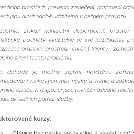
omácího prostředí, prevenci zavlečení, nastavení
odpo
terá jsou dlouhodobě udržitelná v běžném provozu.
častníci získají konkrétní doporučení, prostor
raktické podněty
využitelné ve své každodenní prá
ezpečné pracovní prostředí,
chránit klienty i zaměst
alšího šíření těchto problémů.
o dohodě je možné zajistit návštěvu zaříze
yhledávání rizikových
míst výskytu štěnic a zaškol
arního čističe. K dispozici jsou
rovněž následné telefo
odle aktuálních potřeb služby.
ektorované kurzy:
Štěnice bez paniky: jak zvládnout výskyt v zaříz