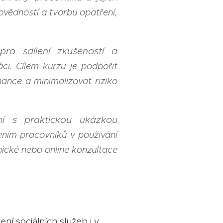
vědností a tvorbu opatření,
 pro sdílení zkušeností a
ci. Cílem kurzu je podpořit
nance a minimalizovat riziko
ní s praktickou ukázkou
ením pracovníků v používání
nické nebo online konzultace
ení sociálních služeb i v