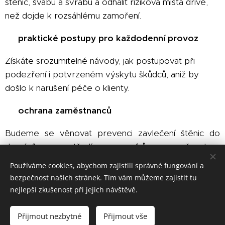
štěnic, švábů a svrabu a odhalit riziková místa dříve,
než dojde k rozsáhlému zamoření.
☺ praktické postupy pro každodenní provoz
Získáte srozumitelné návody, jak postupovat při
podezření i potvrzeném výskytu škůdců, aniž by
došlo k narušení péče o klienty.
☺ ochrana zaměstnanců
Budeme se věnovat prevenci zavlečení štěnic do
domácího prostředí pracovníků a možnostem
minimalizace osobních rizik.
Používáme cookies, abychom zajistili správné fungování a
bezpečnost našich stránek. Tím vám můžeme zajistit tu
☺ komunikace bez paniky
nejlepší zkušenost při jejich návštěvě.
Ukážeme si, jak citlivě a profesionálně komunikovat s
Přijmout nezbytné
Přijmout vše
klienty, rodinami i kolegy v situacích, které bývají