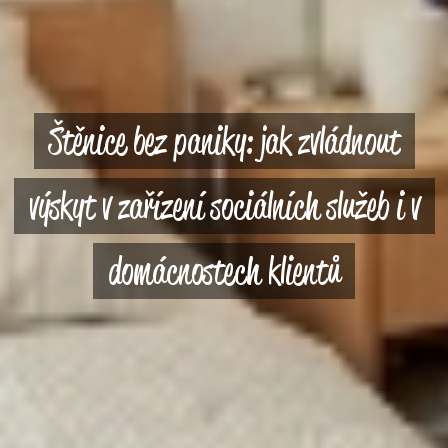
Štěnice bez paniky: jak zvládnout
výskyt v zařízení sociálních služeb i v
domácnostech klientů