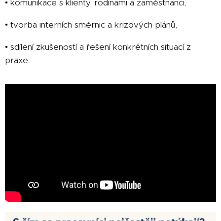
• komunikace s klienty, rodinami a zaměstnanci,
• tvorba interních směrnic a krizových plánů,
• sdílení zkušeností a řešení konkrétních situací z
praxe.