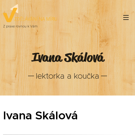
Z praxe rovnou k Vám
Ivana Skálová
lektorka a koučka
Ivana Skálová