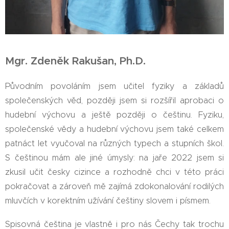
Mgr. Zdeněk Rakušan, Ph.D.
Původním povoláním jsem učitel fyziky a základů
společenských věd, později jsem si rozšířil aprobaci o
hudební výchovu a ještě později o češtinu. Fyziku,
společenské vědy a hudební výchovu jsem také celkem
patnáct let vyučoval na různých typech a stupních škol.
S češtinou mám ale jiné úmysly: na jaře 2022 jsem si
zkusil učit česky cizince a rozhodně chci v této práci
pokračovat a zároveň mě zajímá zdokonalování rodilých
mluvčích v korektním užívání češtiny slovem i písmem.
Spisovná čeština je vlastně i pro nás Čechy tak trochu