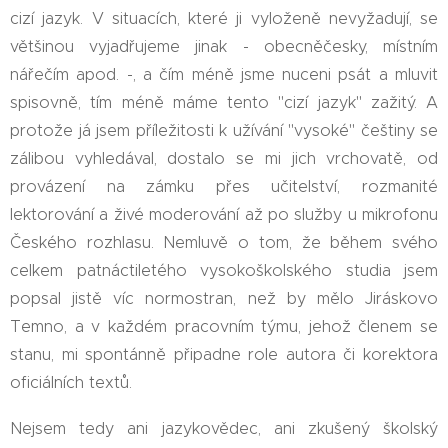
cizí jazyk. V situacích, které ji vyloženě nevyžadují, se
většinou vyjadřujeme jinak - obecněčesky, místním
nářečím apod. -, a čím méně jsme nuceni psát a mluvit
spisovně, tím méně máme tento "cizí jazyk" zažitý. A
protože já jsem příležitosti k užívání "vysoké" češtiny se
zálibou vyhledával, dostalo se mi jich vrchovatě, od
provázení na zámku přes učitelství, rozmanité
lektorování a živé moderování až po služby u mikrofonu
Českého rozhlasu. Nemluvě o tom, že během svého
celkem patnáctiletého vysokoškolského studia jsem
popsal jistě víc normostran, než by mělo Jiráskovo
Temno, a v každém pracovním týmu, jehož členem se
stanu, mi spontánně připadne role autora či korektora
oficiálních textů.
Nejsem tedy ani jazykovědec, ani zkušený školský