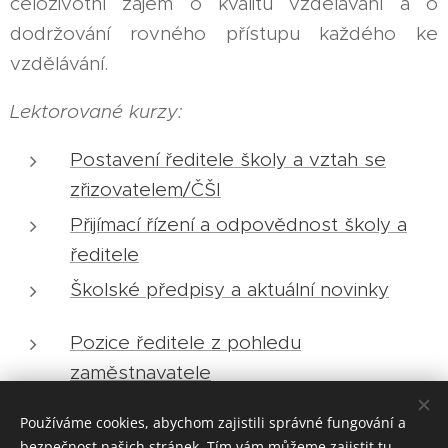
celoživotní zájem o kvalitu vzdělávání a o
dodržování rovného přístupu každého ke
vzdělávání.
Lektorované kurzy:
Postavení ředitele školy a vztah se
zřizovatelem/ČŠI
Přijímací řízení a odpovědnost školy a
ředitele
Školské předpisy a aktuální novinky
Pozice ředitele z pohledu
zaměstnavatele
Používáme cookies, abychom zajistili správné fungování a
bezpečnost našich stránek. Tím vám můžeme zajistit tu