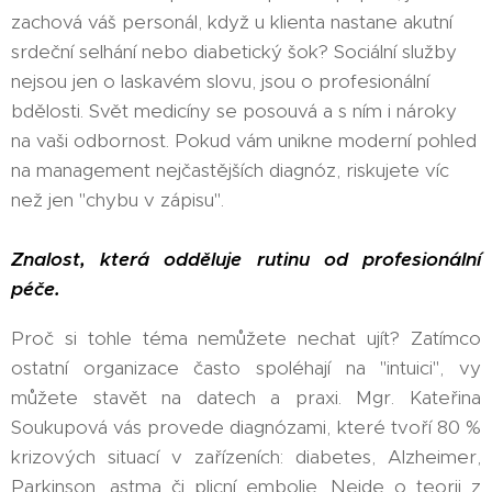
zachová váš personál, když u klienta nastane akutní
srdeční selhání nebo diabetický šok? Sociální služby
nejsou jen o laskavém slovu, jsou o profesionální
bdělosti. Svět medicíny se posouvá a s ním i nároky
na vaši odbornost. Pokud vám unikne moderní pohled
na management nejčastějších diagnóz, riskujete víc
než jen "chybu v zápisu".
Znalost, která odděluje rutinu od profesionální
péče.
Proč si tohle téma nemůžete nechat ujít? Zatímco
ostatní organizace často spoléhají na "intuici", vy
můžete stavět na datech a praxi. Mgr. Kateřina
Soukupová vás provede diagnózami, které tvoří 80 %
krizových situací v zařízeních: diabetes, Alzheimer,
Parkinson, astma či plicní embolie. Nejde o teorii z