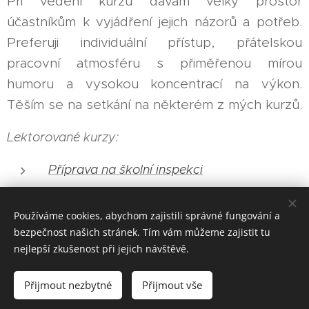
Při vedení kurzů dávám velký prostor
účastníkům k vyjádření jejich názorů a potřeb.
Preferuji individuální přístup, přátelskou
pracovní atmosféru s přiměřenou mírou
humoru a vysokou koncentrací na výkon.
Těším se na setkání na některém z mých kurzů.
Lektorované kurzy:
Příprava na školní inspekci
Slovní hodnocení
Používáme cookies, abychom zajistili správné fungování a
bezpečnost našich stránek. Tím vám můžeme zajistit tu
nejlepší zkušenost při jejich návštěvě.
Mgr. Jiří Vlček, DiS.
Přijmout nezbytné
Přijmout vše
JAK MŮŽEME SPOLUPRACOVAT?
Cookies