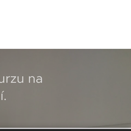
kurzu na
í.