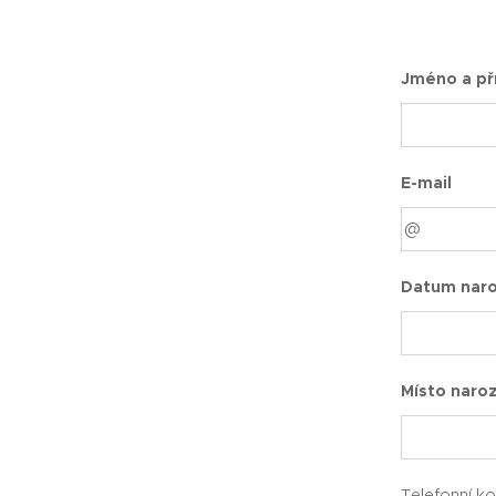
Jméno a pří
E-mail
Datum naro
Místo naro
Telefonní k