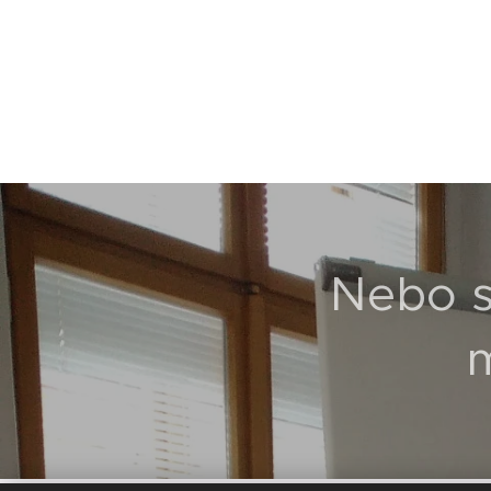
Nebo si
m