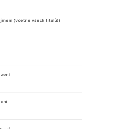
jmení (včetně všech titulů!)
zení
zení
ontakt