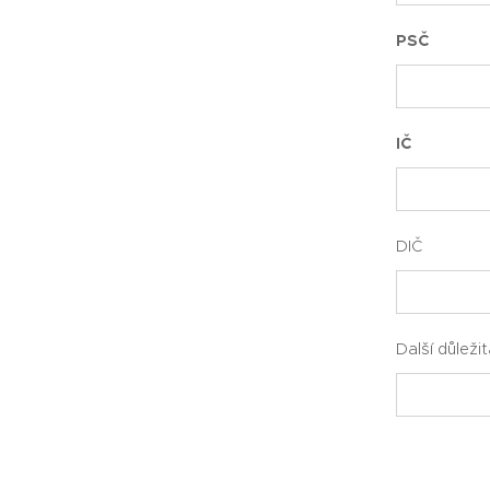
PSČ
IČ
DIČ
Další důleži