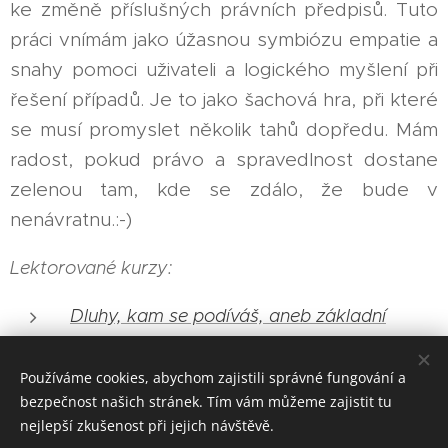
ke změně příslušných právních předpisů. Tuto
práci vnímám jako úžasnou symbiózu empatie a
snahy pomoci uživateli a logického myšlení při
řešení případů. Je to jako šachová hra, při které
se musí promyslet několik tahů dopředu. Mám
radost, pokud právo a spravedlnost dostane
zelenou tam, kde se zdálo, že bude v
nenávratnu.:-)
Lektorované kurzy:
Dluhy, kam se podíváš, aneb základní
minimum jak na dluhy
Používáme cookies, abychom zajistili správné fungování a
bezpečnost našich stránek. Tím vám můžeme zajistit tu
nejlepší zkušenost při jejich návštěvě.
Mgr. Jiří Vlček, DiS.