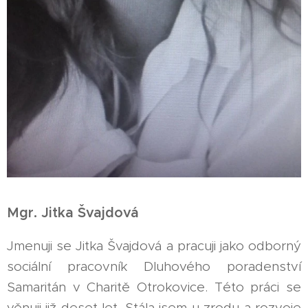
Mgr. Jitka Švajdová
Jmenuji se Jitka Švajdová a pracuji jako odborný
sociální pracovník Dluhového poradenství
Samaritán v Charitě Otrokovice. Této práci se
věnuji již deset let. Stála jsem u zrodu a rozvoje