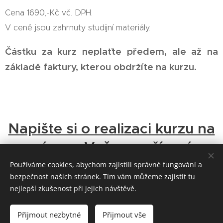
Cena 1690,-Kč vč. DPH.
V ceně jsou zahrnuty studijní materiály.
Částku za kurz neplaťte předem, ale až na
základě faktury, kterou obdržíte na kurzu.
Napište si o realizaci kurzu na
míru ve Vašem zařízení.
Používáme cookies, abychom zajistili správné fungování a
bezpečnost našich stránek. Tím vám můžeme zajistit tu
nejlepší zkušenost při jejich návštěvě.
Mgr. Jiří Vlček, DiS.
Přijmout nezbytné
Přijmout vše
JAK MŮŽEME SPOLUPRACOVAT?
Cookies