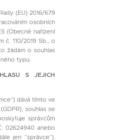
Rady (EU) 2016/679
pracováním osobních
ES (Obecné nařízení
 č. 110/2019 Sb., o
mto žádám o souhlas
bného typu.
HLASU S JEJICH
emce") dává tímto ve
 (GDPR), souhlas se
poskytuje správcům
 IČ: 02624940 anebo
ále jen "správce").