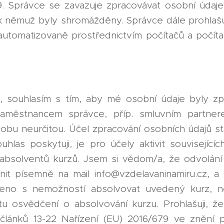
. Správce se zavazuje zpracovávat osobní údaj
k němuž byly shromážděny. Správce dále prohlaš
automatizovaně prostřednictvím počítačů a počí
, souhlasím s tím, aby mé osobní údaje byly z
aměstnancem správce, příp. smluvním partner
 dobu neurčitou. Účel zpracování osobních údajů 
uhlas poskytuji, je pro účely aktivit související
absolventů kurzů. Jsem si vědom/a, že odvolání
nit písemně na mail info@vzdelavaninamiru.cz, a
jeno s nemožností absolvovat uvedený kurz, n
tu osvědčení o absolvování kurzu. Prohlašuji, ž
článků 13-22 Nařízení (EU) 2016/679 ve znění p