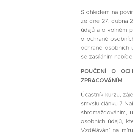
S ohledem na povi
ze dne 27. dubna 2
údajů a o volném p
o ochraně osobních
ochraně osobních ú
se zasíláním nabíde
POUČENÍ O OCH
ZPRACOVÁNÍM
Účastník kurzu, záj
smyslu článku 7 Na
shromažďováním, u
osobních údajů, kt
Vzdělávání na míru