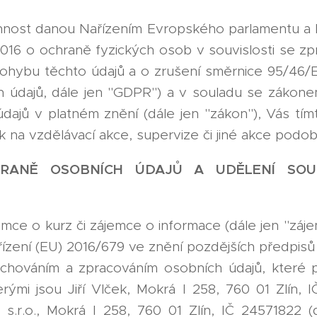
nnost danou Nařízením Evropského parlamentu a 
016 o ochraně fyzických osob v souvislosti se z
ohybu těchto údajů a o zrušení směrnice 95/46/
 údajů, dále jen "GDPR") a v souladu se zákonem
dajů v platném znění (dále jen "zákon"), Vás tí
k na vzdělávací akce, supervize či jiné akce podo
RANĚ OSOBNÍCH ÚDAJŮ A UDĚLENÍ SOU
emce o kurz či zájemce o informace (dále jen "záj
řízení (EU) 2016/679 ve znění pozdějších předpisů
chováním a zpracováním osobních údajů, které 
erými jsou Jiří Vlček, Mokrá I 258, 760 01 Zlín,
 s.r.o., Mokrá I 258, 760 01 Zlín, IČ 24571822 (d