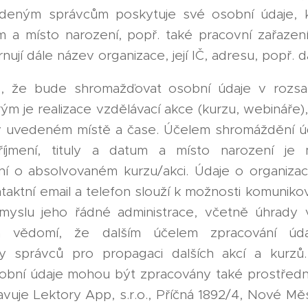
deným správcům poskytuje své osobní údaje, k
tum a místo narození, popř. také pracovní zařazení.
nují dále název organizace, její IČ, adresu, popř. da
je, že bude shromažďovat osobní údaje v rozs
rým je realizace vzdělávací akce (kurzu, webináře),
 v uvedeném místě a čase. Účelem shromáždění úd
říjmení, tituly a datum a místo narození je 
ení o absolvovaném kurzu/akci. Údaje o organizaci
ntaktní email a telefon slouží k možnosti komuniko
yslu jeho řádné administrace, včetně úhrady v
 vědomí, že dalším účelem zpracování úda
y správců pro propagaci dalších akcí a kurzů
obní údaje mohou být zpracovány také prostředn
vuje Lektory App, s.r.o., Příčná 1892/4, Nové Měs