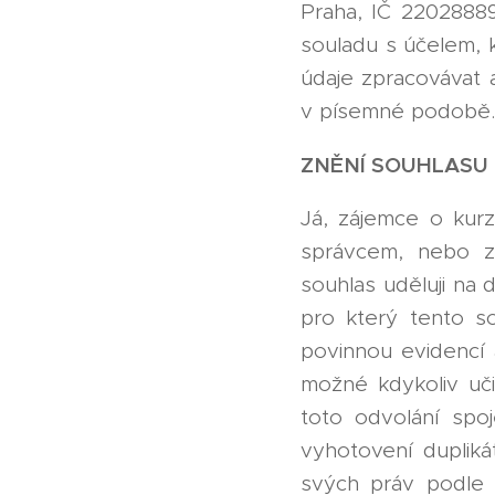
Praha, IČ 22028889
souladu s účelem, 
údaje zpracovávat 
v písemné podobě.
ZNĚNÍ SOUHLASU
Já, zájemce o kurz
správcem, nebo z
souhlas uděluji na
pro který tento so
povinnou evidencí 
možné kdykoliv uči
toto odvolání spo
vyhotovení dupliká
svých práv podle 