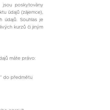
a jsou poskytovány
tu údajů (zájemce),
 údajů. Souhlas je
vých kurzů či jiným
dajů máte právo:
u" do předmětu