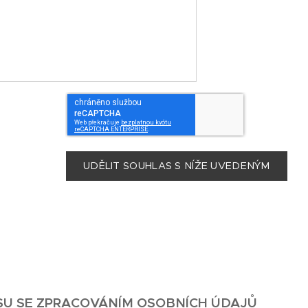
UDĚLIT SOUHLAS S NÍŽE UVEDENÝM
SU SE ZPRACOVÁNÍM OSOBNÍCH ÚDAJŮ