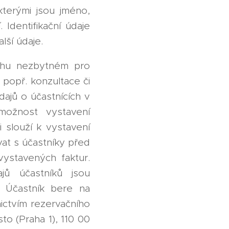
terými jsou jméno,
 Identifikační údaje
lší údaje.
ahu nezbytném pro
 popř. konzultace či
ajů o účastnících v
možnost vystavení
 slouží k vystavení
vat s účastníky před
ystavených faktur.
jů účastníků jsou
. Účastník bere na
ictvím rezervačního
to (Praha 1), 110 00