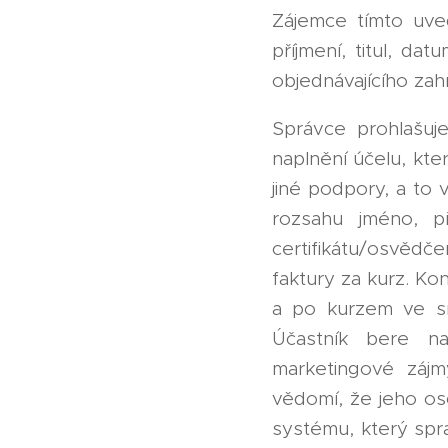
Zájemce tímto uve
příjmení, titul, da
objednávajícího zahr
Správce prohlašu
naplnění účelu, kte
jiné podpory, a to
rozsahu jméno, p
certifikátu/osvědč
faktury za kurz. Ko
a po kurzem ve sm
Účastník bere na
marketingové zájm
vědomí, že jeho os
systému, který spra