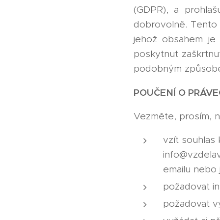
(GDPR), a prohlaš
dobrovolně. Tento 
jehož obsahem je 
poskytnut zaškrtnu
podobným způsob
POUČENÍ O PRÁVE
Vezměte, prosím, n
vzít souhlas 
info@vzdelav
emailu nebo j
požadovat in
požadovat vy