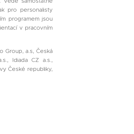
í. Vede samostatné
k pro personalisty
lním programem jsou
ientací v pracovním
no Group, a.s, Česká
.s., Idiada CZ a.s.,
avy České republiky,