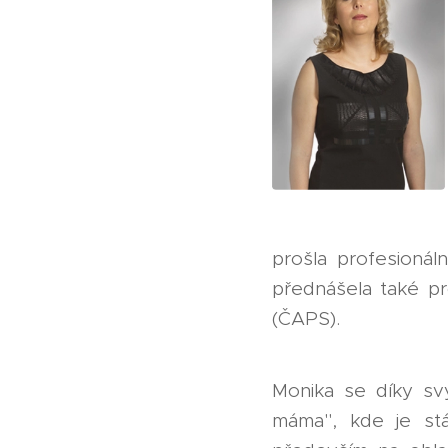
prošla profesionáln
přednášela také pr
(ČAPS).
Monika se díky sv
máma", kde je stá