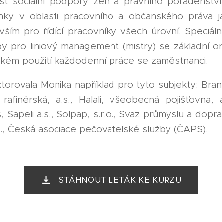
st sociální podpory žen a právního poradenstv
nky v oblasti pracovního a občanského práva ja
vším pro řídící pracovníky všech úrovní. Speciá
 pro liniový management (mistry) se základní or
ickém použití každodenní práce se zaměstnanci.
ktorovala Monika například pro tyto subjekty: Bra
rafinérská, a.s., Halali, všeobecná pojišťovna, a
, Sapeli a.s., Solpap, s.r.o., Svaz průmyslu a dopr
s., Česká asociace pečovatelské služby (ČAPS).
STÁHNOUT LETÁK KE KURZU