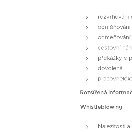
rozvrhování
odměňování
odměňování
cestovní náh
překážky v pr
dovolená
pracovněléka
Rozšířená informač
Whistleblowing
Náležitosti 