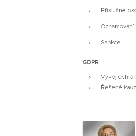
Příslušné os
Oznamovací l
Sankce
GDPR
Vývoj ochran
Řešené kauz