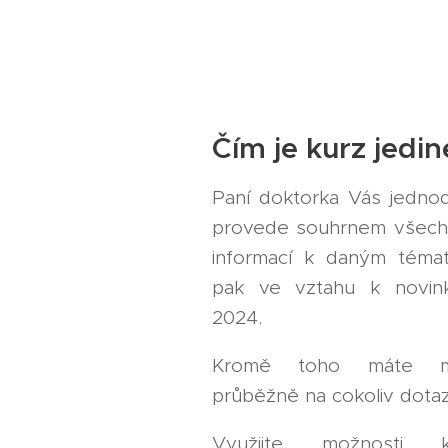
Čím je kurz jedi
Paní doktorka Vás jedno
provede souhrnem všech
informací k daným téma
pak ve vztahu k novin
2024.
Kromě toho máte m
průběžně na cokoliv dota
Využijte možnosti 