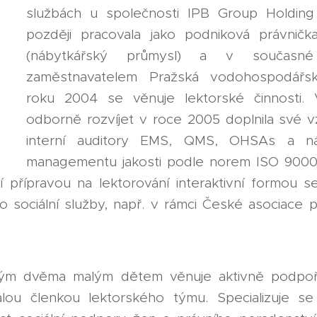
službách u společnosti IPB Group Holding 
později pracovala jako podniková právničk
(nábytkářský průmysl) a v současn
zaměstnavatelem Pražská vodohospodářs
roku 2004 se věnuje lektorské činnosti.
odborně rozvíjet v roce 2005 doplnila své v
interní auditory EMS, QMS, OHSAs a ná
managementu jakosti podle norem ISO 9000
í přípravou na lektorování interaktivní formou s
o sociální služby, např. v rámci České asociace 
ým dvěma malým dětem věnuje aktivně podpoře
lou členkou lektorského týmu. Specializuje se