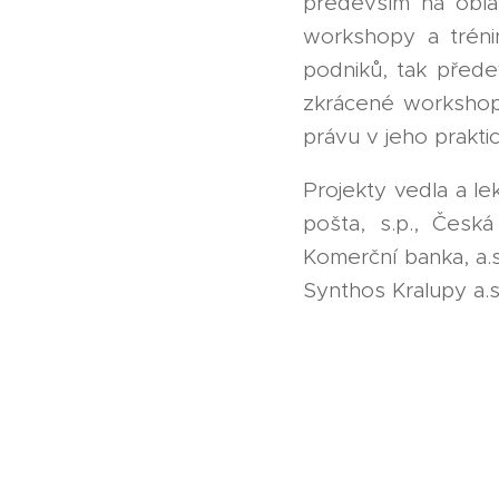
především na obla
workshopy a tréni
podniků, tak přede
zkrácené workshopy
právu v jeho prakt
Projekty vedla a le
pošta, s.p., Česká 
Komerční banka, a.s
Synthos Kralupy a.