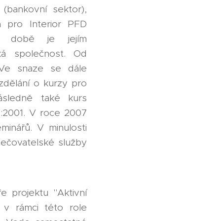
(bankovní sektor),
a pro Interior PFD
é době je jejím
ká společnost. Od
 Ve snaze se dále
zdělání o kurzy pro
sledně také kurs
:2001. V roce 2007
eminářů. V minulosti
pečovatelské služby
 projektu "Aktivní
 v rámci této role