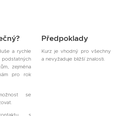
nečný?
Předpoklady
duše a rychle
Kurz je vhodný pro všechny
 podstatných
a nevyžaduje bližší znalosti.
tům, zejména
kám pro rok
ožnost se
zovat.
kontaktu s