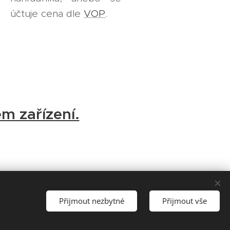
účtuje cena dle
VOP
.
em zařízení.
Přijmout nezbytné
Přijmout vše