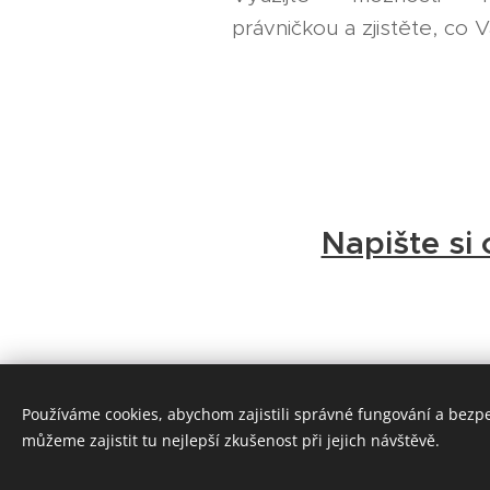
právničkou a zjistěte, co
Napište si 
Používáme cookies, abychom zajistili správné fungování a bezp
můžeme zajistit tu nejlepší zkušenost při jejich návštěvě.