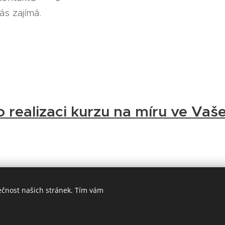
 Vás zajímá.
o realizaci kurzu na míru ve Vaš
Mgr. Jiří Vlček, DiS.
ečnost našich stránek. Tím vám
JAK MŮŽEME SPOLUPRACOVAT?
Cookies