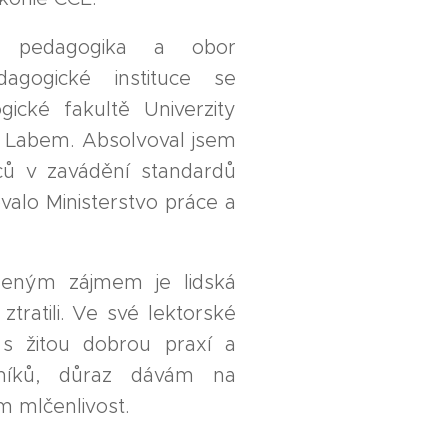
í pedagogika a obor
dagogické instituce se
ické fakultě Univerzity
d Labem. Absolvoval jsem
dců v zavádění standardů
zovalo Ministerstvo práce a
ozeným zájmem je lidská
ztratili. Ve své lektorské
y s žitou dobrou praxí a
stníků, důraz dávám na
m mlčenlivost.