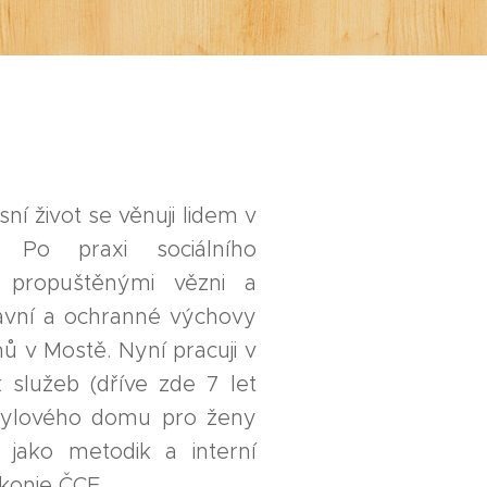
ní život se věnuji lidem v
h. Po praxi sociálního
 propuštěnými vězni a
tavní a ochranné výchovy
ů v Mostě. Nyní pracuji
v
 služeb (dříve zde 7 let
Azylového domu pro ženy
 jako metodik a interní
akonie ČCE.