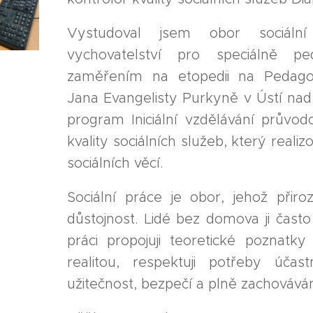
Vystudoval jsem obor sociáln
vychovatelství pro speciálně pe
zaměřením na etopedii na Pedagog
Jana Evangelisty Purkyně v Ústí na
program Iniciální vzdělávání průvo
kvality sociálních služeb, který reali
sociálních věcí.
Sociální práce je obor, jehož přir
důstojnost. Lidé bez domova ji často 
práci propojuji teoretické poznatk
realitou, respektuji potřeby úča
užitečnost, bezpečí a plně zachovává