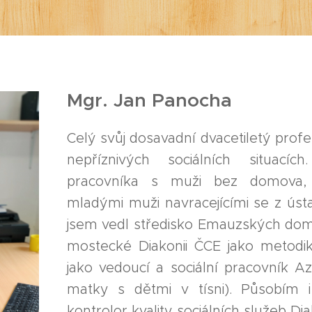
Mgr. Jan Panocha
Celý svůj dosavadní dvacetiletý profes
nepříznivých sociálních situacíc
pracovníka s muži bez domova,
mladými muži navracejícími se z ús
jsem vedl středisko Emauzských dom
mostecké Diakonii ČCE jako metodik
jako vedoucí a sociální pracovník 
matky s dětmi v tísni). Působím i
kontrolor kvality sociálních služeb Di