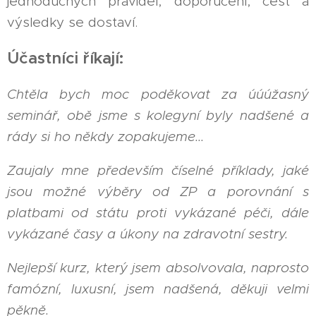
jednoduchých pravidel, doporučení, cest a
výsledky se dostaví.
Účastníci říkají:
Chtěla bych moc poděkovat za úúúžasný
seminář, obě jsme s kolegyní byly nadšené a
rády si ho někdy zopakujeme...
Zaujaly mne především číselné příklady, jaké
jsou možné výběry od ZP a porovnání s
platbami od státu proti vykázané péči, dále
vykázané časy a úkony na zdravotní sestry.
Nejlepší kurz, který jsem absolvovala, naprosto
famózní, luxusní, jsem nadšená, děkuji velmi
pěkně.