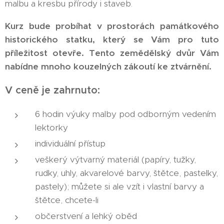
malbu a kresbu přírody i staveb.
Kurz bude probíhat v prostorách památkového
historického statku, který se Vám pro tuto
příležitost otevře. Tento zemědělský dvůr Vám
nabídne mnoho kouzelných zákoutí ke ztvárnění.
V ceně je zahrnuto:
6 hodin výuky malby pod odborným vedením
lektorky
individuální přístup
veškerý výtvarný materiál (papíry, tužky,
rudky, uhly, akvarelové barvy, štětce, pastelky,
pastely); můžete si ale vzít i vlastní barvy a
štětce, chcete-li
občerstvení a lehký oběd