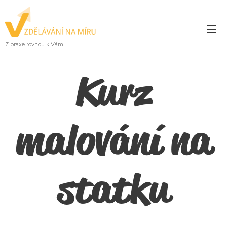
Z praxe rovnou k Vám
Kurz
malování na
statku