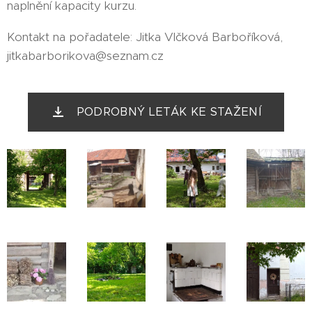
naplnění kapacity kurzu.
Kontakt na pořadatele: Jitka Vlčková Barboříková,
jitkabarborikova@seznam.cz
PODROBNÝ LETÁK KE STAŽENÍ