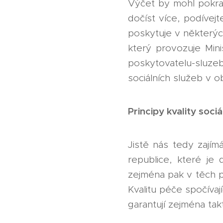
Výčet by mohl pokračo
dočíst více, podívej
poskytuje v některýc
který provozuje Mini
poskytovatelu-sluze
sociálních služeb v ob
Principy kvality soci
Jistě nás tedy zajím
republice, které je
zejména pak v těch p
Kvalitu péče spočívají
garantují zejména tak