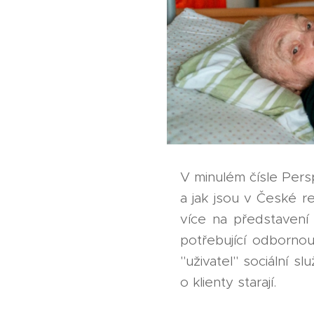
V minulém čísle Persp
a jak jsou v České r
více na představení 
potřebující odbornou
"uživatel" sociální s
o klienty starají.