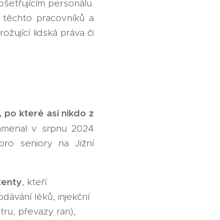
šetřujícím personálu.
p těchto pracovníků a
ující lidská práva či
po které asi nikdo z
namenal v srpnu 2024
ro seniory na Jižní
tenty
, kteří
dávání léků, injekční
tru, převazy ran),