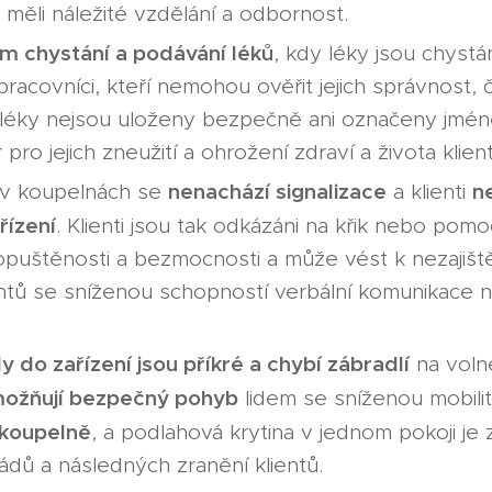
 měli náležité vzdělání a odbornost.
ém chystání a podávání léků
, kdy léky jsou chyst
í pracovníci, kteří nemohou ověřit jejich správnost, 
 léky nejsou uloženy bezpečně ani označeny jmén
 pro jejich zneužití a ohrožení zdraví a života klien
nenachází signalizace
n
i v koupelnách se
a klienti
řízení
. Klienti jsou tak odkázáni na křik nebo pomo
opuštěnosti a bezmocnosti a může vést k nezajišt
entů se sníženou schopností verbální komunikace 
 do zařízení jsou příkré a chybí zábradlí
na volné
ožňují bezpečný pohyb
lidem se sníženou mobili
 koupelně
, a podlahová krytina v jednom pokoji je 
pádů a následných zranění klientů.