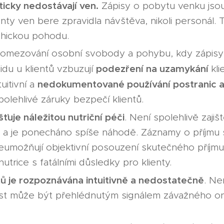
kticky nedostávají ven.
Zápisy o pobytu venku jsou
enty ven bere zpravidla návštěva, nikoli personál. T
chickou pohodu.
mezování osobní svobody a pohybu, kdy zápisy 
podezření na uzamykání
idu u klientů vzbuzují
kli
nedokumentované používání postranic a
uitivní a
olehlivé záruky bezpečí klientů.
šťuje náležitou nutriční péči
. Není spolehlivě zaji
ů a je ponecháno spíše náhodě. Záznamy o příjmu s
neumožňují objektivní posouzení skutečného příjm
utrice s fatálními důsledky pro klienty.
tů je rozpoznávána intuitivně a nedostatečně
. Ne
st může být přehlédnutým signálem závažného o