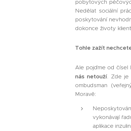
pobytových péčových 
Nedělat sociální prá
poskytování nevhodné
dokonce životy klient
Tohle zažít nechcet
Ale pojďme od čísel 
nás netouží
. Zde je
ombudsman (veřejný
Moravě:
Neposkytování
vykonávají řad
aplikace inzuli