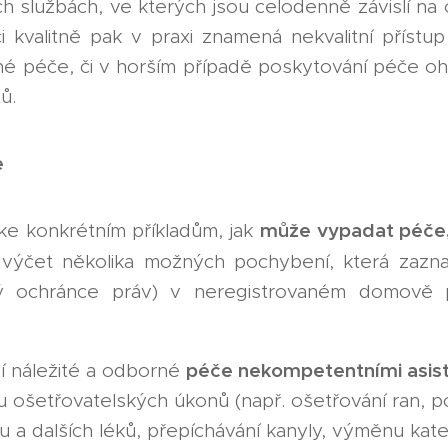
službách, ve kterých jsou celodenně závislí na o
ci kvalitně pak v praxi znamená nekvalitní přístu
 péče, či v horším případě poskytování péče ohrož
ů.
e
může vypadat péče, 
ke konkrétním příkladům, jak
 výčet několika možných pochybení, která zaz
 ochránce práv) v neregistrovaném domově p
péče nekompetentními asis
 náležité a odborné
u ošetřovatelských úkonů (např. ošetřování ran, po
nu a dalších léků, přepíchávání kanyly, výměnu kate