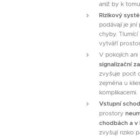
aniž by k tomu
Rizikový syst
podávají je jin
chyby. Tlumící
vytváří prostor
V pokojích an
signalizační za
zvyšuje pocit 
zejména u kli
komplikacemi.
Vstupní schody
neum
prostory
chodbách a v
zvyšují riziko 