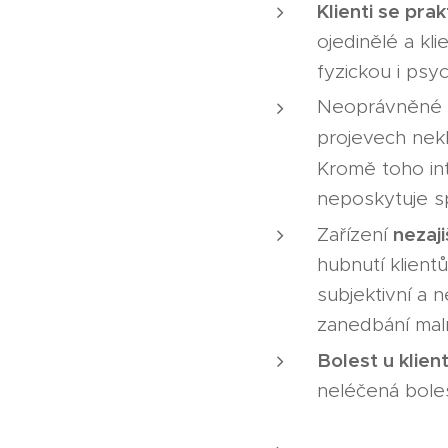
Klienti se pra
ojedinělé a kli
fyzickou i psy
Neoprávněné o
projevech nekl
Kromě toho int
neposkytuje sp
nezaji
Zařízení
hubnutí klient
subjektivní a 
zanedbání maln
Bolest u klien
neléčená bole