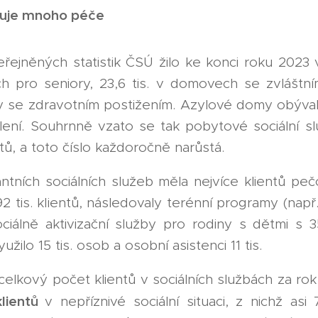
duje mnoho péče
řejněných statistik ČSÚ žilo ke konci roku 2023
 pro seniory, 23,6 tis. v domovech se zvláštní
e zdravotním postižením. Azylové domy obývalo 
lení. Souhrnně vzato se tak pobytové sociální sl
ntů, a toto číslo každoročně narůstá.
ntních sociálních služeb měla nejvíce klientů peč
2 tis. klientů, následovaly terénní programy (např
ociálně aktivizační služby pro rodiny s dětmi s 35
žilo 15 tis. osob a osobní asistenci 11 tis.
elkový počet klientů v sociálních službách za rok
klientů
v nepříznivé sociální situaci, z nichž asi 7