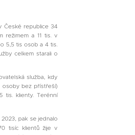
 v České republice 34
m režimem a 11 tis. v
5,5 tis osob a 4 tis.
užby celkem starali o
ovatelská služba, kdy
. osoby bez přístřeší)
 tis. klienty. Terénní
 2023, pak se jednalo
0 tisíc klientů žije v