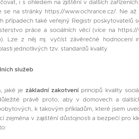
vat, i s ohledem na zjištění v dalších zařízeních
te se na stránky https://www.ochrance.cz/. Ne a
h případech také veřejný Registr poskytovatelů so
sterstvo práce a sociálních věcí (více na https:/
b). Lze z něj mj. vyčíst závěrečné hodnocení 
lasti jednotlivých tzv. standardů kvality.
álních služeb
základní zakotvení
á, jaké je
principů kvality soc
 důležité právě proto, aby v domovech a dalších
obytových, k takovým příkladům, které jsem uve
cí zejména v zajištění důstojnosti a bezpečí pro kl
to: