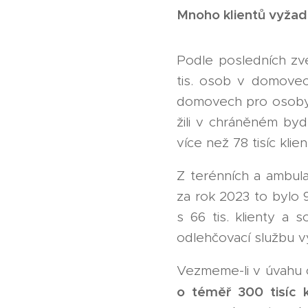
Mnoho klientů vyža
Podle posledních zve
tis. osob v domovech
domovech pro osoby s
žili v chráněném byd
více než 78 tisíc klie
Z terénních a ambula
za rok 2023 to bylo 9
s 66 tis. klienty a s
odlehčovací službu vyu
Vezmeme-li v úvahu c
o téměř 300 tisíc 