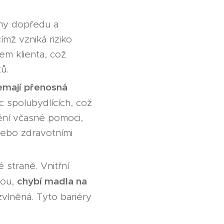
ány dopředu a
čímž vzniká riziko
em klienta, což
tů.
emají přenosná
c spolubydlících, což
ění včasné pomoci,
nebo zdravotními
 straně. Vnitřní
chybí madla na
tou,
zvlněná. Tyto bariéry