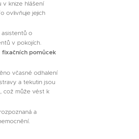
 v knize hlášení
o ovlivňuje jejich
asistentů o
entů v pokojích.
 fixačních pomůcek
štěno včasné odhalení
travy a tekutin jsou
u, což může vést k
rozpoznaná a
nemocnění.