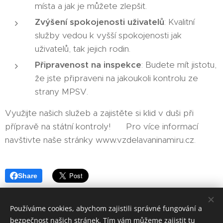
místa a jak je můžete zlepšit.
Zvýšení spokojenosti uživatelů
: Kvalitní
služby vedou k vyšší spokojenosti jak
uživatelů, tak jejich rodin.
Připravenost na inspekce
: Budete mít jistotu,
že jste připraveni na jakoukoli kontrolu ze
strany MPSV.
Využijte našich služeb a zajistěte si klid v duši při
přípravě na státní kontroly! 🌟 Pro více informací
navštivte naše stránky www.vzdelavaninamiru.cz.
Share
Používáme cookies, abychom zajistili správné fungování a
bezpečnost našich stránek. Tím vám můžeme zajistit tu