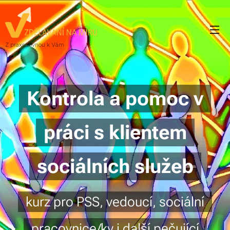
Z praxe rovnou k Vám
Kontrola a pomoc v
práci s klientem
sociálních služeb
kurz pro PSS, vedoucí, sociální
pracovnice/ky i další pečující