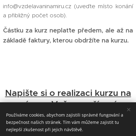
info@vzdelavaninamiru.cz (uveďte místo konání
a přibližný počet osob).
Částku za kurz neplaťte předem, ale až na
základě faktury, kterou obdržíte na kurzu.
Napište si o realizaci kurzu na
míru ve Vašem zařízení.
Používáme cookies, abychom zajistili správné fungování a
bezpečnost našich stránek. Tím vám můžeme zajistit tu
nejlepší zkušenost při jejich návštěvě.
Mgr. Jiří Vlček, DiS.