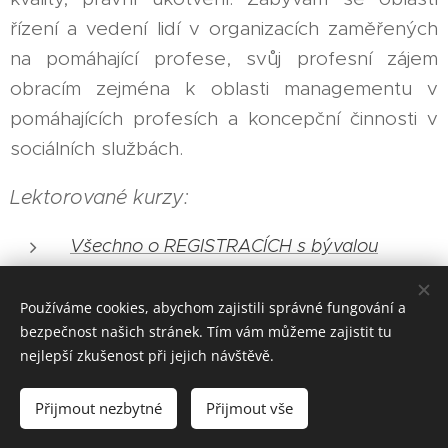
řízení a vedení lidí v organizacích zaměřených
na pomáhající profese, svůj profesní zájem
obracím zejména k oblasti managementu v
pomáhajících profesích a koncepční činnosti v
sociálních službách.
Lektorované kurzy:
Všechno o REGISTRACÍCH s bývalou
registrátorkou a inspektorkou kvality
Používáme cookies, abychom zajistili správné fungování a
bezpečnost našich stránek. Tím vám můžeme zajistit tu
nejlepší zkušenost při jejich návštěvě.
Mgr. Jiří Vlček, DiS.
Přijmout nezbytné
Přijmout vše
JAK MŮŽEME SPOLUPRACOVAT?
Cookies