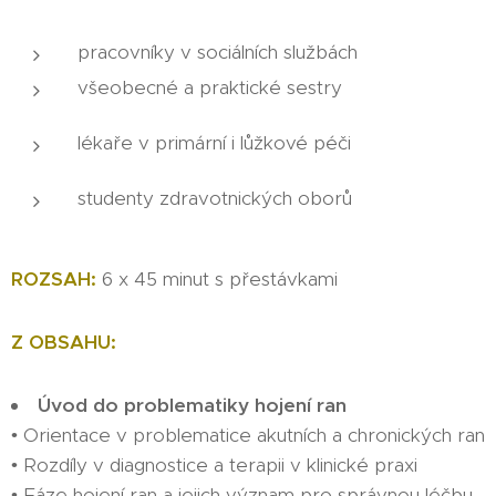
pracovníky v sociálních službách
všeobecné a praktické sestry
lékaře v primární i lůžkové péči
studenty zdravotnických oborů
ROZSAH:
6 x 45 minut s přestávkami
Z OBSAHU:
Úvod do problematiky hojení ran
• Orientace v problematice akutních a chronických ran
• Rozdíly v diagnostice a terapii v klinické praxi
• Fáze hojení ran a jejich význam pro správnou léčbu