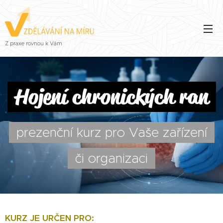
Z praxe rovnou k Vám
Hojení chronických ran
prezenční kurz pro Vaše zařízení
či organizaci
KURZ JE UR
ČEN PRO: