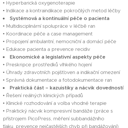
• Hyperbarická oxygenoterapie
• Indikace a kontraindikace pokročilých metod léčby
Systémová a kontinuální péče o pacienta
• Multidisciplinární spolupráce v léčbě ran
• Koordinace péče a case management
• Propojení ambulantní, nemocniční a domácí péče
• Edukace pacienta a prevence recidiv
Ekonomické a legislativní aspekty péče
• Preskripce prostředků vlhkého hojení
• Úhrady zdravotních pojišťoven a indikační omezení
• Správná dokumentace a fotodokumentace ran
Praktická část – kazuistiky a nácvik dovedností
• Řešení reálných klinických případů
• Klinické rozhodování a volba vhodné terapie
• Praktický nácvik kompresivní bandáže (práce s
přístrojem PicoPress, měření subbandážního
tlaku, prevence nejčastějších chyb při bandážování)