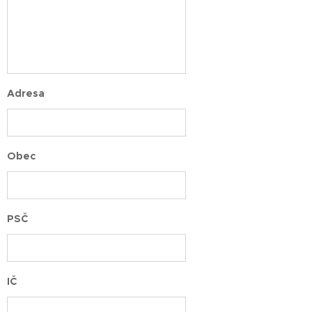
Adresa
Obec
PSČ
IČ