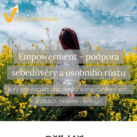
Z praxe rovnou k Vám
Empowerment - podpora
sebedůvěry a osobního růstu
kurz pro sociální pracovníky a pracovníky v soc.
službách, ředitele i vedoucí