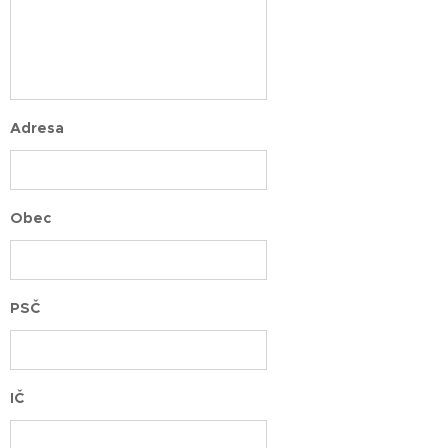
Adresa
Obec
PSČ
IČ