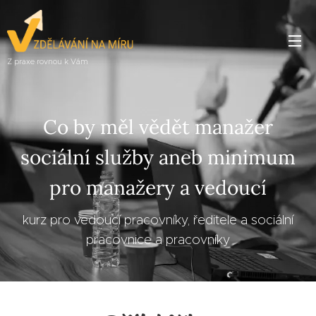
Z praxe rovnou k Vám
Co by měl vědět manažer
sociální služby aneb minimum
pro manažery a vedoucí
kurz pro vedoucí pracovníky, ředitele a sociální
pracovnice a pracovníky