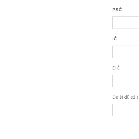
PSČ
IČ
DIČ
Další důleži