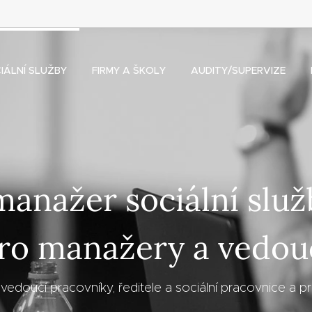
IÁLNÍ SLUŽBY
FIRMY A ŠKOLY
AUDITY/SUPERVIZE
manažer sociální sl
ro manažery a vedou
 vedoucí pracovníky, ředitele a sociální pracovnice a p