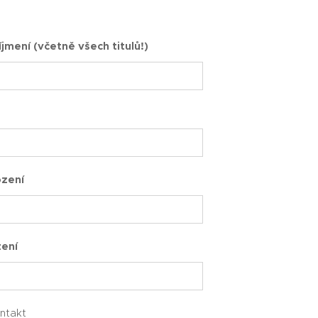
jmení (včetně všech titulů!)
zení
zení
ontakt