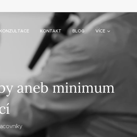
KONZULTACE
KONTAKT
BLOG
VÍCE
užby aneb minimum
cí
racovníky