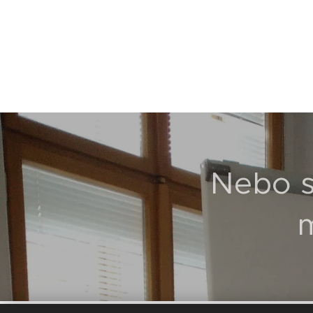
Nebo si
m