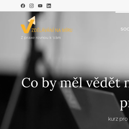
SOC
Z praxe rovnou k Vám
Co by měl vědět 
p
kurz pro