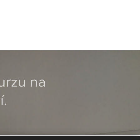
kurzu na
í.