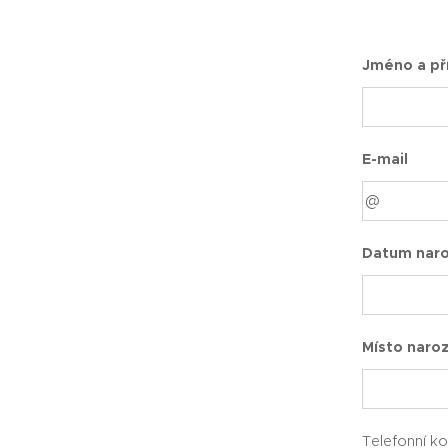
Jméno a pří
E-mail
Datum naro
Místo naro
Telefonní k