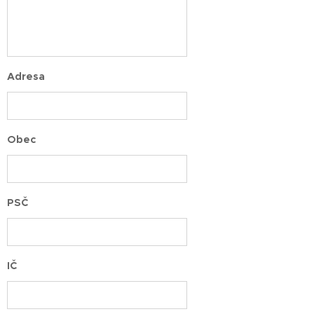
Adresa
Obec
PSČ
IČ