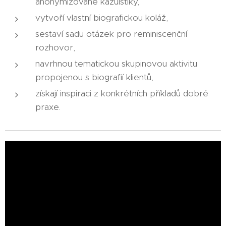
anonymizované kazuistiky,
vytvoří vlastní biografickou koláž,
sestaví sadu otázek pro reminiscenční
rozhovor,
navrhnou tematickou skupinovou aktivitu
propojenou s biografií klientů,
získají inspiraci z konkrétních příkladů dobré
praxe.