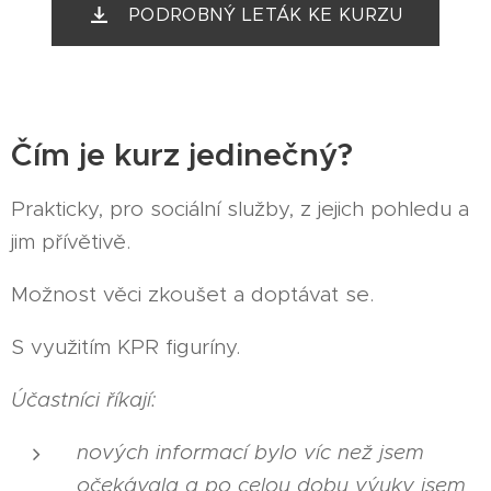
PODROBNÝ LETÁK KE KURZU
Čím je kurz jedinečný?
Prakticky, pro sociální služby, z jejich pohledu a
jim přívětivě.
Možnost věci zkoušet a doptávat se.
S využitím KPR figuríny.
Účastníci říkají:
nových informací bylo víc než jsem
očekávala a po celou dobu výuky jsem