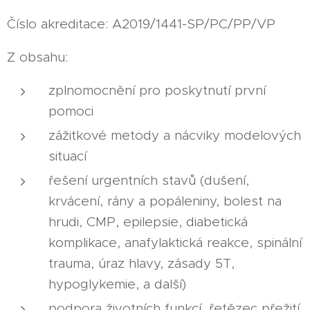
Číslo akreditace: A2019/1441-SP/PC/PP/VP
Z obsahu:
zplnomocnění pro poskytnutí první
pomoci
zážitkové metody a nácviky modelových
situací
řešení urgentních stavů (dušení,
krvácení, rány a popáleniny, bolest na
hrudi, CMP, epilepsie, diabetická
komplikace, anafylaktická reakce, spinální
trauma, úraz hlavy, zásady 5T,
hypoglykemie, a další)
podpora životních funkcí, řetězec přežití,